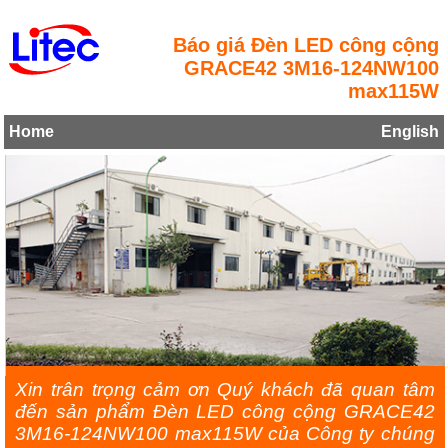
Báo giá Đèn LED công cộng
GRACE42 3M16-124NW100
max115W
Home
English
Xin trân trọng cảm ơn Quý khách đã quan tâm
đến sản phẩm Đèn LED công cộng GRACE42
3M16-124NW100 max115W của Công ty chúng