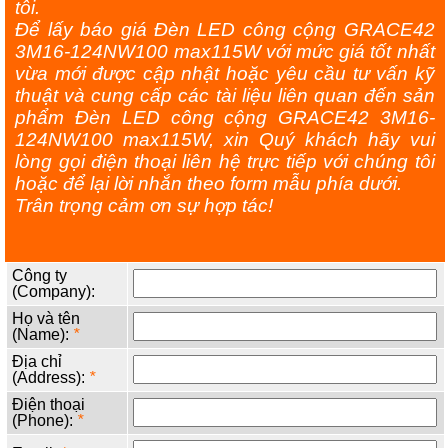
tôi.
Để lấy báo giá Đèn LED công cộng GRACE42
3M16-124NW100 max115W với mức giá tốt nhất
vừa mới được cập nhật hoặc yêu cầu tư vấn kỹ
thuật và cung cấp các tài liệu liên quan đến sản
phẩm Đèn LED công cộng GRACE42 3M16-
124NW100 max115W, xin Quý khách hãy vui
lòng gọi điện thoại liên hệ trực tiếp với chúng tôi
hoặc để lại lời nhắn theo form mẫu phía dưới.
Trân trọng cảm ơn sự hợp tác!
Công ty
(Company):
Họ và tên
(Name):
*
Địa chỉ
(Address):
*
Điện thoại
(Phone):
*