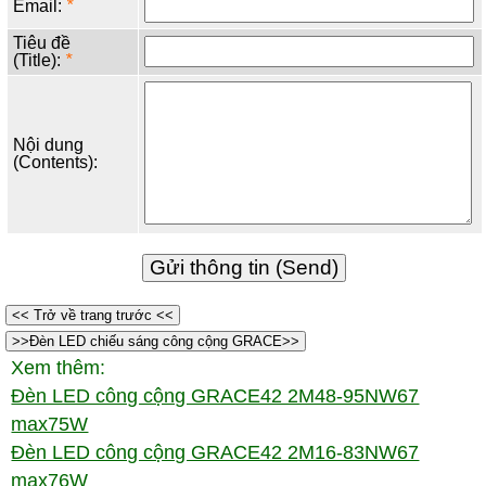
Email:
*
Tiêu đề
(Title):
*
Nội dung
(Contents):
<< Trở về trang trước <<
>>Đèn LED chiếu sáng công cộng GRACE>>
Xem thêm:
Đèn LED công cộng GRACE42 2M48-95NW67
max75W
Đèn LED công cộng GRACE42 2M16-83NW67
max76W