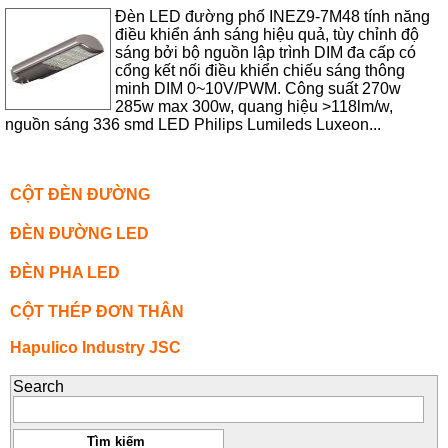
Đèn LED đường phố INEZ9-7M48 tính năng
điều khiển ánh sáng hiệu quả, tùy chỉnh độ
sáng bởi bộ nguồn lập trình DIM đa cấp có
cổng kết nối điều khiển chiếu sáng thông
minh DIM 0~10V/PWM. Công suất 270w
285w max 300w, quang hiệu >118lm/w,
nguồn sáng 336 smd LED Philips Lumileds Luxeon...
CỘT ĐÈN ĐƯỜNG
ĐÈN ĐƯỜNG LED
ĐÈN PHA LED
CỘT THÉP ĐƠN THÂN
Hapulico Industry JSC
Search