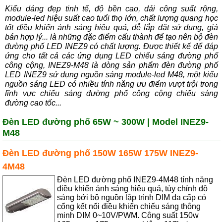
Kiểu dáng đẹp tinh tế, độ bền cao, dải công suất rộng,
module-led hiệu suất cao tuổi thọ lớn, chất lượng quang học
tốt điều khiển ánh sáng hiệu quả, dễ lắp đặt sử dụng, giá
bán hợp lý... là những đặc điểm cấu thành để tạo nên bộ đèn
đường phố LED INEZ9 có chất lượng. Được thiết kế để đáp
ứng cho tất cả các ứng dụng LED chiếu sáng đường phố
công cộng, INEZ9-M48 là dòng sản phẩm đèn đường phố
LED INEZ9 sử dụng nguồn sáng module-led M48, một kiểu
nguồn sáng LED có nhiều tính năng ưu điểm vượt trội trong
lĩnh vực chiếu sáng đường phố công cộng chiếu sáng
đường cao tốc...
Đèn LED đường phố 65W ~ 300W | Model INEZ9-
M48
Đèn LED đường phố 150W 165W 175W INEZ9-
4M48
Đèn LED đường phố INEZ9-4M48 tính năng
điều khiển ánh sáng hiệu quả, tùy chỉnh độ
sáng bởi bộ nguồn lập trình DIM đa cấp có
cổng kết nối điều khiển chiếu sáng thông
minh DIM 0~10V/PWM. Công suất 150w