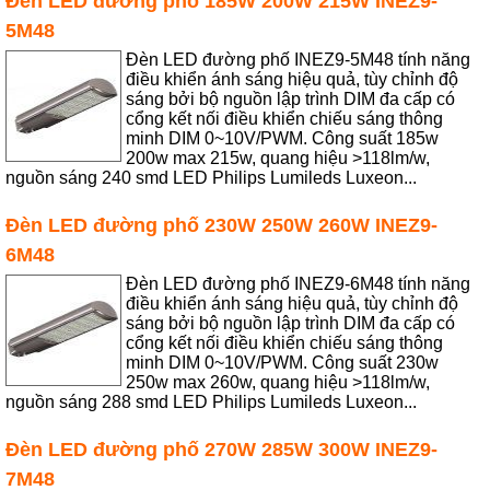
Đèn LED đường phố 185W 200W 215W INEZ9-
5M48
Đèn LED đường phố INEZ9-5M48 tính năng
điều khiển ánh sáng hiệu quả, tùy chỉnh độ
sáng bởi bộ nguồn lập trình DIM đa cấp có
cổng kết nối điều khiển chiếu sáng thông
minh DIM 0~10V/PWM. Công suất 185w
200w max 215w, quang hiệu >118lm/w,
nguồn sáng 240 smd LED Philips Lumileds Luxeon...
Đèn LED đường phố 230W 250W 260W INEZ9-
6M48
Đèn LED đường phố INEZ9-6M48 tính năng
điều khiển ánh sáng hiệu quả, tùy chỉnh độ
sáng bởi bộ nguồn lập trình DIM đa cấp có
cổng kết nối điều khiển chiếu sáng thông
minh DIM 0~10V/PWM. Công suất 230w
250w max 260w, quang hiệu >118lm/w,
nguồn sáng 288 smd LED Philips Lumileds Luxeon...
Đèn LED đường phố 270W 285W 300W INEZ9-
7M48