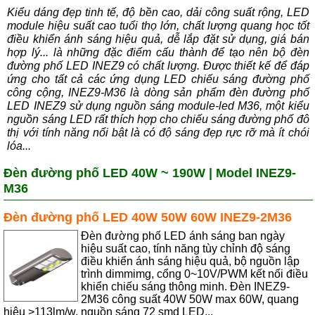
Kiểu dáng đẹp tinh tế, độ bền cao, dải công suất rộng, LED
module hiệu suất cao tuổi thọ lớn, chất lượng quang học tốt
điều khiển ánh sáng hiệu quả, dễ lắp đặt sử dụng, giá bán
hợp lý... là những đặc điểm cấu thành để tạo nên bộ đèn
đường phố LED INEZ9 có chất lượng. Được thiết kế để đáp
ứng cho tất cả các ứng dụng LED chiếu sáng đường phố
công cộng, INEZ9-M36 là dòng sản phẩm đèn đường phố
LED INEZ9 sử dụng nguồn sáng module-led M36, một kiểu
nguồn sáng LED rất thích hợp cho chiếu sáng đường phố đô
thị với tính năng nổi bật là có độ sáng đẹp rực rỡ mà ít chói
lóa...
Đèn đường phố LED 40W ~ 190W | Model INEZ9-
M36
Đèn đường phố LED 40W 50W 60W INEZ9-2M36
Đèn đường phố LED ánh sáng ban ngày
hiệu suất cao, tính năng tùy chỉnh độ sáng
điều khiển ánh sáng hiệu quả, bộ nguồn lập
trình dimmimg, cổng 0~10V/PWM kết nối điều
khiển chiếu sáng thông minh. Đèn INEZ9-
2M36 công suất 40W 50W max 60W, quang
hiệu >113lm/w, nguồn sáng 72 smd LED...