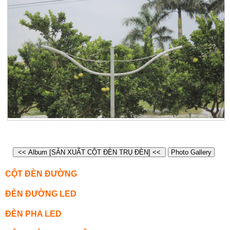
<< Album [SẢN XUẤT CỘT ĐÈN TRỤ ĐÈN] <<
Photo Gallery
CỘT ĐÈN ĐƯỜNG
ĐÈN ĐƯỜNG LED
ĐÈN PHA LED