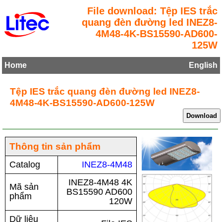
File download: Tệp IES trắc
quang đèn đường led INEZ8-
4M48-4K-BS15590-AD600-
125W
Home
English
Tệp IES trắc quang đèn đường led INEZ8-
4M48-4K-BS15590-AD600-125W
Thông tin sản phẩm
Catalog
INEZ8-4M48
INEZ8-4M48 4K
Mã sản
BS15590 AD600
phẩm
120W
Dữ liệu