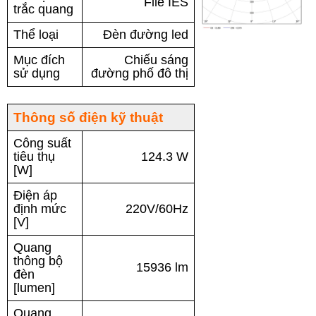
File IES
trắc quang
Thể loại
Đèn đường led
Mục đích
Chiếu sáng
sử dụng
đường phố đô thị
Thông số điện kỹ thuật
Công suất
tiêu thụ
124.3 W
[W]
Điện áp
định mức
220V/60Hz
[V]
Quang
thông bộ
15936 lm
đèn
[lumen]
Quang