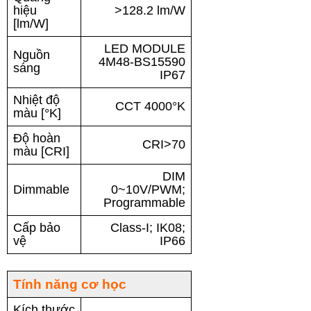
hiệu
>128.2 lm/W
[lm/W]
LED MODULE
Nguồn
4M48-BS15590
sáng
IP67
Nhiệt độ
CCT 4000°K
màu [°K]
Độ hoàn
CRI>70
màu [CRI]
DIM
Dimmable
0~10V/PWM;
Programmable
Cấp bảo
Class-I; IK08;
vệ
IP66
Tính năng cơ học
Kích thước