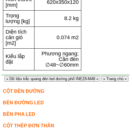
620x350x120
[mm]
Trọng
8.2 kg
lượng [kg]
Diện tích
cản gió
0.074 m2
[m2]
Phương ngang;
Kiểu lắp
Cần đèn
đặt
∅48~∅60mm
« Dữ liệu trắc quang đèn led đường phố INEZ8-M48 «
» Trang chủ »
CỘT ĐÈN ĐƯỜNG
ĐÈN ĐƯỜNG LED
ĐÈN PHA LED
CỘT THÉP ĐƠN THÂN