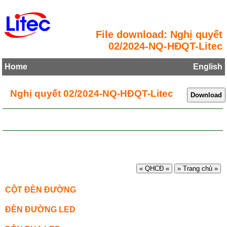
File download: Nghị quyết
02/2024-NQ-HĐQT-Litec
Home
English
Nghị quyết 02/2024-NQ-HĐQT-Litec
« QHCĐ «
» Trang chủ »
CỘT ĐÈN ĐƯỜNG
ĐÈN ĐƯỜNG LED