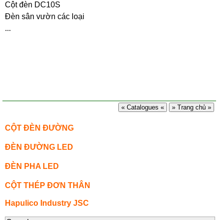
Cột đèn DC10S
Đèn sân vườn các loại
...
« Catalogues «
» Trang chủ »
CỘT ĐÈN ĐƯỜNG
ĐÈN ĐƯỜNG LED
ĐÈN PHA LED
CỘT THÉP ĐƠN THÂN
Hapulico Industry JSC