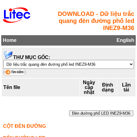
DOWNLOAD - Dữ liệu trắc
quang đèn đường phố led
INEZ9-M36
Home
English
THƯ MỤC GỐC:
Ngày
Định
Lần
Tên file
cập
dạng
tải
nhật
Đèn đường phố LED INEZ9-M36
CỘT ĐÈN ĐƯỜNG