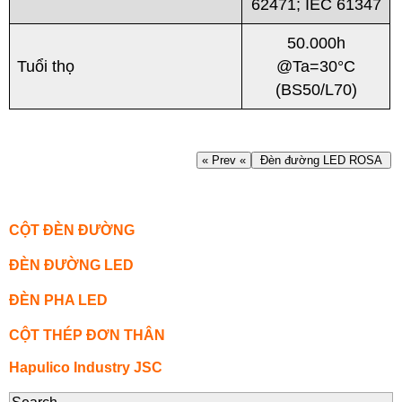
62471; IEC 61347
50.000h
Tuổi thọ
@Ta=30°C
(BS50/L70)
« Prev «
Đèn đường LED ROSA
CỘT ĐÈN ĐƯỜNG
ĐÈN ĐƯỜNG LED
ĐÈN PHA LED
CỘT THÉP ĐƠN THÂN
Hapulico Industry JSC