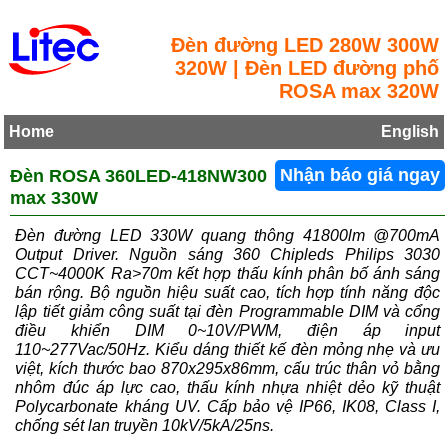
Đèn đường LED 280W 300W
320W | Đèn LED đường phố
ROSA max 320W
Home
English
Đèn ROSA 360LED-418NW300
Nhận báo giá ngay
max 330W
Đèn đường LED 330W quang thông 41800lm @700mA
Output Driver. Nguồn sáng 360 Chipleds Philips 3030
CCT~4000K Ra>70m kết hợp thấu kính phân bố ánh sáng
bán rộng. Bộ nguồn hiệu suất cao, tích hợp tính năng độc
lập tiết giảm công suất tại đèn Programmable DIM và cổng
điều khiển DIM 0~10V/PWM, điện áp input
110~277Vac/50Hz. Kiểu dáng thiết kế đèn mỏng nhẹ và ưu
việt, kích thước bao 870x295x86mm, cấu trúc thân vỏ bằng
nhôm đúc áp lực cao, thấu kính nhựa nhiệt dẻo kỹ thuật
Polycarbonate kháng UV. Cấp bảo vệ IP66, IK08, Class I,
chống sét lan truyền 10kV/5kA/25ns.