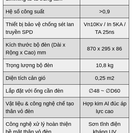
Hệ số công suất
>0,9
Thiết bị bảo vệ chống sét lan
Vn10Kv / In 5KA /
truyền SPD
TA 25ns
Kích thước bộ đèn (Dài x
870 x 295 x 86
Rộng x Cao) mm
Trọng lượng bộ đèn
10,8 kg
Diện tích cản gió
0,25 m2
Lắp đặt với ống cần đèn
∅48 ~ ∅D60
Vật liệu & công nghệ chế tạo
Hợp kim Al đúc áp
thân vỏ đèn
lực cao
Công nghệ xử lý hoàn thiện
Sơn tĩnh điện
bề mặt thân vỏ đèn
kháng UV