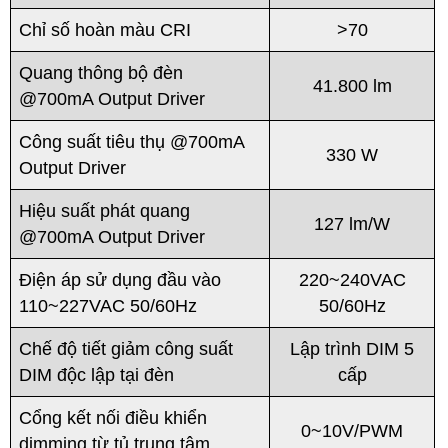
Chỉ số hoàn màu CRI
>70
Quang thông bộ đèn
41.800 lm
@700mA Output Driver
Công suất tiêu thụ @700mA
330 W
Output Driver
Hiệu suất phát quang
127 lm/W
@700mA Output Driver
Điện áp sử dụng đầu vào
220~240VAC
110~227VAC 50/60Hz
50/60Hz
Chế độ tiết giảm công suất
Lập trình DIM 5
DIM độc lập tại đèn
cấp
Cổng kết nối điều khiển
0~10V/PWM
dimming từ tủ trung tâm