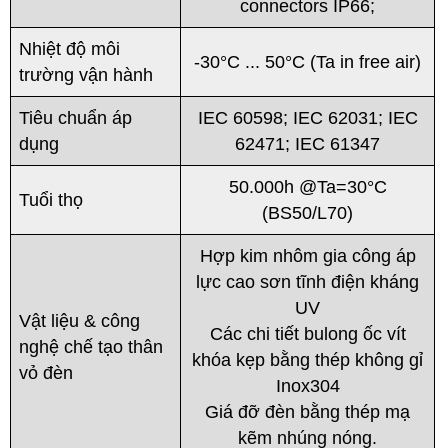
connectors IP66;
Nhiệt độ môi
-30°C ... 50°C (Ta in free air)
trường vận hành
Tiêu chuẩn áp
IEC 60598; IEC 62031; IEC
dụng
62471; IEC 61347
50.000h @Ta=30°C
Tuổi thọ
(BS50/L70)
Hợp kim nhôm gia công áp
lực cao sơn tĩnh điện kháng
UV
Vật liệu & công
Các chi tiết bulong ốc vít
nghệ chế tạo thân
khóa kẹp bằng thép không gỉ
vỏ đèn
Inox304
Giá đỡ đèn bằng thép mạ
kẽm nhúng nóng.