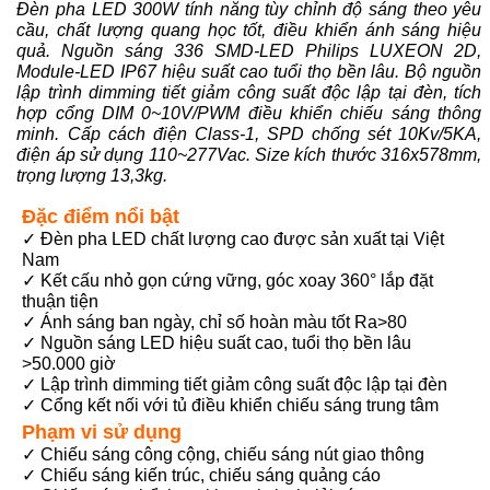
Đèn pha LED 300W tính năng tùy chỉnh độ sáng theo yêu
cầu, chất lượng quang học tốt, điều khiển ánh sáng hiệu
quả. Nguồn sáng 336 SMD-LED Philips LUXEON 2D,
Module-LED IP67 hiệu suất cao tuổi thọ bền lâu. Bộ nguồn
lập trình dimming tiết giảm công suất độc lập tại đèn, tích
hợp cổng DIM 0~10V/PWM điều khiển chiếu sáng thông
minh. Cấp cách điện Class-1, SPD chống sét 10Kv/5KA,
điện áp sử dụng 110~277Vac. Size kích thước 316x578mm,
trọng lượng 13,3kg.
Đặc điểm nổi bật
✓ Đèn pha LED chất lượng cao được sản xuất tại Việt
Nam
✓ Kết cấu nhỏ gọn cứng vững, góc xoay 360° lắp đặt
thuận tiện
✓ Ánh sáng ban ngày, chỉ số hoàn màu tốt Ra>80
✓ Nguồn sáng LED hiệu suất cao, tuổi thọ bền lâu
>50.000 giờ
✓ Lập trình dimming tiết giảm công suất độc lập tại đèn
✓ Cổng kết nối với tủ điều khiển chiếu sáng trung tâm
Phạm vi sử dụng
✓ Chiếu sáng công cộng, chiếu sáng nút giao thông
✓ Chiếu sáng kiến trúc, chiếu sáng quảng cáo