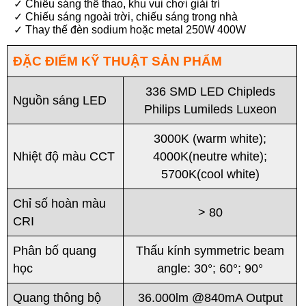
✓ Chiếu sáng thể thao, khu vui chơi giải trí
✓ Chiếu sáng ngoài trời, chiếu sáng trong nhà
✓ Thay thế đèn sodium hoặc metal 250W 400W
ĐẶC ĐIỂM KỸ THUẬT SẢN PHẨM
336 SMD LED Chipleds
Nguồn sáng LED
Philips Lumileds Luxeon
3000K (warm white);
Nhiệt độ màu CCT
4000K(neutre white);
5700K(cool white)
Chỉ số hoàn màu
> 80
CRI
Phân bố quang
Thấu kính symmetric beam
học
angle: 30°; 60°; 90°
Quang thông bộ
36.000lm @840mA Output