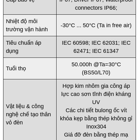
connectors IP66;
Nhiệt độ môi
-30°C ... 50°C (Ta in free air)
trường vận hành
Tiêu chuẩn áp
IEC 60598; IEC 62031; IEC
dụng
62471; IEC 61347
50.000h @Ta=30°C
Tuổi thọ
(BS50/L70)
Hợp kim nhôm gia công áp
lực cao sơn tĩnh điện kháng
UV
Vật liệu & công
Các chi tiết bulong ốc vít
nghệ chế tạo thân
khóa kẹp bằng thép không gỉ
vỏ đèn
Inox304
Giá đỡ đèn bằng thép mạ