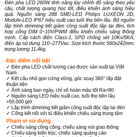
Đèn pha LED 260W tính năng tùy chỉnh độ sáng theo yêu
cầu, chất lượng quang học tốt, điều khiển ánh sáng hiệu
quả. Nguồn sáng 288 SMD-LED Philips LUXEON 2D,
Module-LED IP67 hiệu suất cao tuổi thọ bền lâu. Bộ nguồn
lập trình dimming tiết giảm công suất độc lập tại đèn, tích
hợp cổng DIM 0~10V/PWM điều khiển chiếu sáng thông
minh. Cấp cách điện Class-1, SPD chống sét 10Kv/5KA,
điện áp sử dụng 110~277Vac. Size kích thước 560x242mm,
trọng lượng 11,4kg.
Đặc điểm nổi bật
✓ Đèn pha LED chất lượng cao được sản xuất tại Việt
Nam
✓ Kết cấu nhỏ gọn cứng vững, góc xoay 360° lắp đặt
thuận tiện
✓ Ánh sáng ban ngày, chỉ số hoàn màu tốt Ra>80
✓ Nguồn sáng LED hiệu suất cao, tuổi thọ bền lâu
>50.000 giờ
✓ Lập trình dimming tiết giảm công suất độc lập tại đèn
✓ Cổng kết nối với tủ điều khiển chiếu sáng trung tâm
Phạm vi sử dụng
✓ Chiếu sáng công cộng, chiếu sáng nút giao thông
✓ Chiếu sáng kiến trúc, chiếu sáng quảng cáo