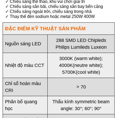
✓ Chiếu sáng thể thao, khu vui chơi giải trí
✓ Chiếu sáng sân bãi, chiếu sáng sân bay bến cảng
✓ Chiếu sáng ngoài trời, chiếu sáng trong nhà
✓ Thay thế đèn sodium hoặc metal 250W 400W
ĐẶC ĐIỂM KỸ THUẬT SẢN PHẨM
288 SMD LED Chipleds
Nguồn sáng LED
Philips Lumileds Luxeon
3000K (warm white);
Nhiệt độ màu CCT
4000K(neutre white);
5700K(cool white)
Chỉ số hoàn màu
> 70
CRI
Phân bố quang
Thấu kính symmetric beam
học
angle: 30°; 60°; 90°