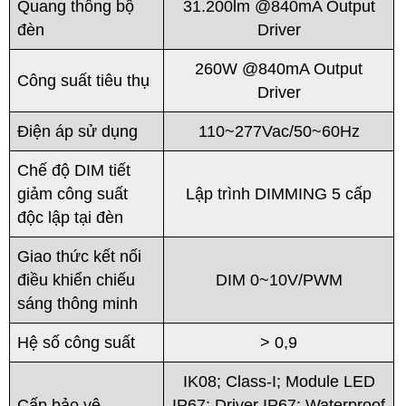
Quang thông bộ
31.200lm @840mA Output
đèn
Driver
260W @840mA Output
Công suất tiêu thụ
Driver
Điện áp sử dụng
110~277Vac/50~60Hz
Chế độ DIM tiết
giảm công suất
Lập trình DIMMING 5 cấp
độc lập tại đèn
Giao thức kết nối
điều khiển chiếu
DIM 0~10V/PWM
sáng thông minh
Hệ số công suất
> 0,9
IK08; Class-I; Module LED
Cấp bảo vệ
IP67; Driver IP67; Waterproof