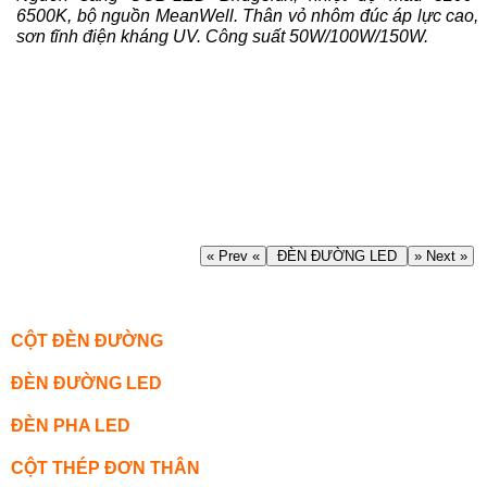
6500K, bộ nguồn MeanWell. Thân vỏ nhôm đúc áp lực cao,
sơn tĩnh điện kháng UV. Công suất 50W/100W/150W.
« Prev «
ĐÈN ĐƯỜNG LED
» Next »
CỘT ĐÈN ĐƯỜNG
ĐÈN ĐƯỜNG LED
ĐÈN PHA LED
CỘT THÉP ĐƠN THÂN