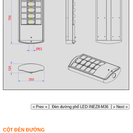
« Prev «
Đèn đường phố LED INEZ8-M36
» Next »
CỘT ĐÈN ĐƯỜNG