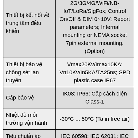
2G/3G/4G/WiFi/NB-
IoT/LoRa/SigFox; Control
Thiết bị kết nối về
On/Off & DIM 0~10V; Report
trung tâm điều
parameters; Internal
khiển
mounting or NEMA socket
7pin external mounting.
(Option)
Thiết bị bảo vệ
Vmax20Kv/Imax10KA;
chống sét lan
Vn10Kv/In5KA/TA25ns; SPD
truyền
plastic case IP67
IK08; IP66; Cấp cách điện
Cấp bảo vệ
Class-1
Nhiệt độ môi
-30°C ... 50°C (Ta in free air)
trường vận hành
Tiêu chuẩn áp
IEC 60598; IEC 62031; IEC