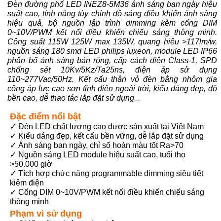
Đèn đường phố LED INEZ8-5M36 ánh sáng ban ngày hiệu
suất cao, tính năng tùy chỉnh độ sáng điều khiển ánh sáng
hiệu quả, bộ nguồn lập trình dimming kèm cổng DIM
0~10V/PWM kết nối điều khiển chiếu sáng thông minh.
Công suất 115W 125W max 135W, quang hiệu >117lm/w,
nguồn sáng 180 smd LED philips luxeon, module LED IP66
phân bố ánh sáng bán rộng, cấp cách điện Class-1, SPD
chống sét 10Kv/5Kz/Ta25ns, điện áp sử dụng
110~277Vac/50Hz. Kết cấu thân vỏ đèn bằng nhôm gia
công áp lực cao sơn tĩnh điện ngoài trời, kiểu dáng đẹp, độ
bền cao, dễ thao tác lắp đặt sử dụng...
Đặc điểm nổi bật
✓ Đèn LED chất lượng cao được sản xuất tại Việt Nam
✓ Kiểu dáng đẹp, kết cấu bền vững, dễ lắp đặt sử dụng
✓ Ánh sáng ban ngày, chỉ số hoàn màu tốt Ra>70
✓ Nguồn sáng LED module hiệu suất cao, tuổi thọ
>50.000 giờ
✓ Tích hợp chức năng programmable dimming siêu tiết
kiệm điện
✓ Cổng DIM 0~10V/PWM kết nối điều khiển chiếu sáng
thông minh
Phạm vi sử dụng