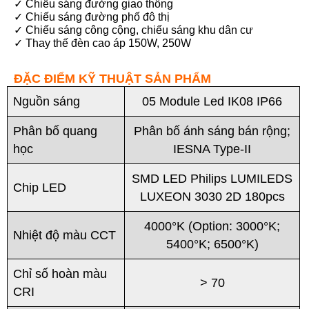
✓ Chiếu sáng đường giao thông
✓ Chiếu sáng đường phố đô thị
✓ Chiếu sáng công cộng, chiếu sáng khu dân cư
✓ Thay thế đèn cao áp 150W, 250W
ĐẶC ĐIỂM KỸ THUẬT SẢN PHẨM
Nguồn sáng
05 Module Led IK08 IP66
Phân bố quang
Phân bố ánh sáng bán rộng;
học
IESNA Type-II
SMD LED Philips LUMILEDS
Chip LED
LUXEON 3030 2D 180pcs
4000°K (Option: 3000°K;
Nhiệt độ màu CCT
5400°K; 6500°K)
Chỉ số hoàn màu
> 70
CRI