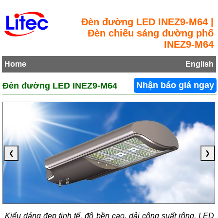
Đèn đường LED INEZ9-M64 |
Đèn chiếu sáng đường phố
INEZ9-M64
Home
English
Đèn đường LED INEZ9-M64
Nhận báo giá ngay
❮
❯
Kiểu dáng đẹp tinh tế, độ bền cao, dải công suất rộng, LED