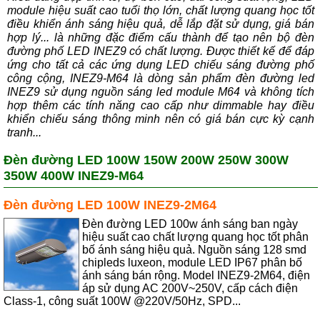
module hiệu suất cao tuổi thọ lớn, chất lượng quang học tốt
điều khiển ánh sáng hiệu quả, dễ lắp đặt sử dụng, giá bán
hợp lý... là những đặc điểm cấu thành để tạo nên bộ đèn
đường phố LED INEZ9 có chất lượng. Được thiết kế để đáp
ứng cho tất cả các ứng dụng LED chiếu sáng đường phố
công cộng, INEZ9-M64 là dòng sản phẩm đèn đường led
INEZ9 sử dụng nguồn sáng led module M64 và không tích
hợp thêm các tính năng cao cấp như dimmable hay điều
khiển chiếu sáng thông minh nên có giá bán cực kỳ cạnh
tranh...
Đèn đường LED 100W 150W 200W 250W 300W
350W 400W INEZ9-M64
Đèn đường LED 100W INEZ9-2M64
Đèn đường LED 100w ánh sáng ban ngày
hiệu suất cao chất lượng quang học tốt phân
bố ánh sáng hiệu quả. Nguồn sáng 128 smd
chipleds luxeon, module LED IP67 phân bố
ánh sáng bán rộng. Model INEZ9-2M64, điện
áp sử dụng AC 200V~250V, cấp cách điện
Class-1, công suất 100W @220V/50Hz, SPD...