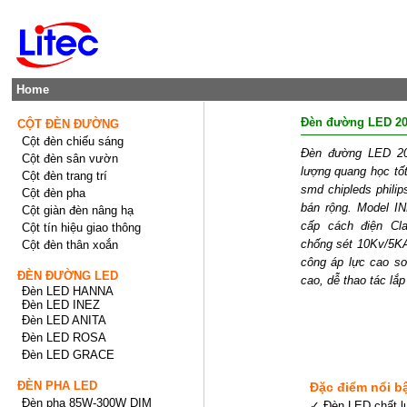
Home
Đèn đường LED 2
CỘT ĐÈN ĐƯỜNG
Cột đèn chiếu sáng
Đèn đường LED 20
Cột đèn sân vườn
lượng quang học tố
Cột đèn trang trí
smd chipleds phili
Cột đèn pha
bán rộng. Model I
Cột giàn đèn nâng hạ
cấp cách điện Cl
Cột tín hiệu giao thông
chống sét 10Kv/5KA
Cột đèn thân xoắn
công áp lực cao sơn
ĐÈN ĐƯỜNG LED
cao, dễ thao tác lắp
Đèn LED HANNA
Đèn LED INEZ
Đèn LED ANITA
Đèn LED ROSA
Đèn LED GRACE
ĐÈN PHA LED
Đặc điểm nổi b
Đèn pha 85W-300W DIM
✓ Đèn LED chất l