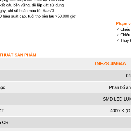
kết cấu bền vững, dễ lắp đặt sử dụng
gày, chỉ số hoàn màu tốt Ra>70
hiệu suất cao, tuổi thọ bền lâu >50.000 giờ
Phạm v
✓ Chiếu
✓ Chiếu
✓ Thay 
 THUẬT SẢN PHẨM
INEZ8-4M64A
04
học
Phân bố án
SMD LED LUM
CT
4000°K (Op
u CRI