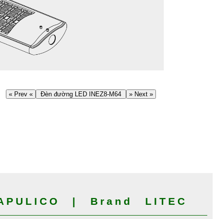
« Prev «
Đèn đường LED INEZ8-M64
» Next »
PULICO | Brand LITEC