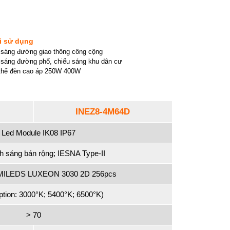
i sử dụng
 sáng đường giao thông công cộng
 sáng đường phố, chiếu sáng khu dân cư
thế đèn cao áp 250W 400W
INEZ8-4M64D
 Led Module IK08 IP67
h sáng bán rộng; IESNA Type-II
ILEDS LUXEON 3030 2D 256pcs
tion: 3000°K; 5400°K; 6500°K)
> 70