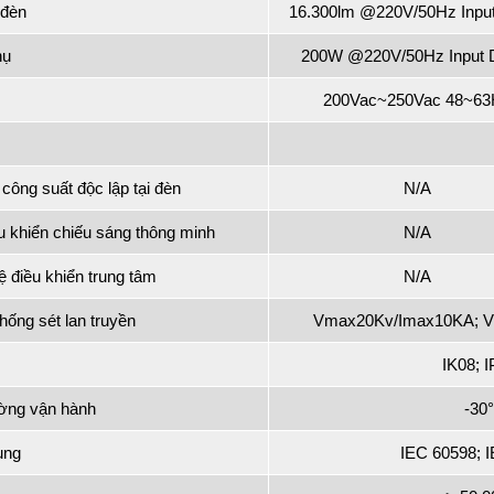
 đèn
16.300lm @220V/50Hz Input
hụ
200W @220V/50Hz Input D
200Vac~250Vac 48~63
 công suất độc lập tại đèn
N/A
u khiển chiếu sáng thông minh
N/A
hệ điều khiển trung tâm
N/A
chống sét lan truyền
Vmax20Kv/Imax10KA; Vn
IK08; 
ường vận hành
-30°
ụng
IEC 60598; 