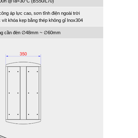
000h @Ta=30°C (BS50/L70)
ng áp lực cao, sơn tĩnh điện ngoài trời
c vít khóa kẹp bằng thép không gỉ Inox304
ống cần đèn ∅48mm ~ ∅60mm