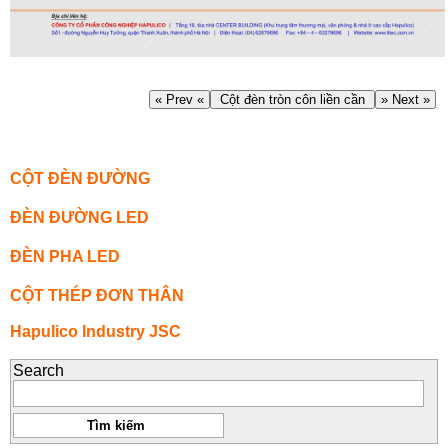
« Prev «
Cột đèn tròn côn liền cần
» Next »
CỘT ĐÈN ĐƯỜNG
ĐÈN ĐƯỜNG LED
ĐÈN PHA LED
CỘT THÉP ĐƠN THÂN
Hapulico Industry JSC
Search