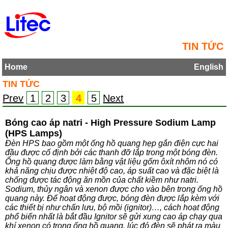
TIN TỨC
Home
English
TIN TỨC
Prev
1
2
3
4
5
Next
Bóng cao áp natri - High Pressure Sodium Lamp
(HPS Lamps)
Đèn HPS bao gồm một ống hồ quang hẹp gắn điện cực hai
đầu được cố định bởi các thanh đỡ lắp trong một bóng đèn.
Ống hồ quang được làm bằng vật liệu gốm ôxít nhôm nó có
khả năng chịu được nhiệt độ cao, áp suất cao và đặc biệt là
chống được tác động ăn mồn của chất kiềm như natri.
Sodium, thủy ngân và xenon được cho vào bên trong ống hồ
quang này. Để hoạt động được, bóng đèn được lắp kèm với
các thiết bị như chấn lưu, bộ mồi (ignitor)…, cách hoạt động
phổ biến nhất là bắt đầu Ignitor sẽ gửi xung cao áp chạy qua
khí xenon có trong ống hồ quang, lúc đó đèn sẽ phát ra màu