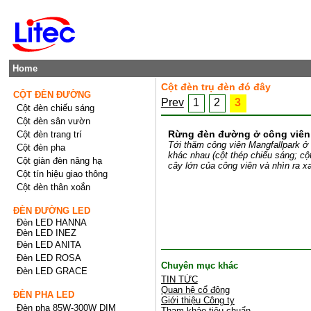
Home
Cột đèn trụ đèn đó đây
CỘT ĐÈN ĐƯỜNG
Prev
1
2
3
Cột đèn chiếu sáng
Cột đèn sân vườn
Rừng đèn đường ở công viên
Cột đèn trang trí
Tới thăm công viên Mangfallpark ở
Cột đèn pha
khác nhau (cột thép chiếu sáng; c
Cột giàn đèn nâng hạ
cây lớn của công viên và nhìn ra x
Cột tín hiệu giao thông
Cột đèn thân xoắn
ĐÈN ĐƯỜNG LED
Đèn LED HANNA
Đèn LED INEZ
Đèn LED ANITA
Đèn LED ROSA
Chuyên mục khác
Đèn LED GRACE
TIN TỨC
Quan hệ cổ đông
ĐÈN PHA LED
Giới thiệu Công ty
Đèn pha 85W-300W DIM
Tham khảo tiêu chuẩn