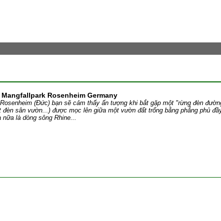
 Mangfallpark Rosenheim Germany
 Rosenheim (Đức) bạn sẽ cảm thấy ấn tượng khi bắt gặp một "rừng đèn đườn
ột đèn sân vườn...) được mọc lên giữa một vườn đất trống bằng phẳng phủ đ
a nữa là dòng sông Rhine...