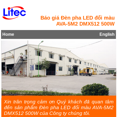
Báo giá Đèn pha LED đổi màu
AVA-5M2 DMX512 500W
Home
English
Xin trân trọng cảm ơn Quý khách đã quan tâm
đến sản phẩm Đèn pha LED đổi màu AVA-5M2
DMX512 500W của Công ty chúng tôi.