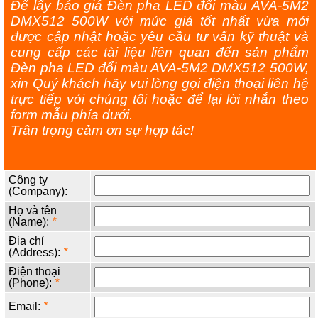
Để lấy báo giá Đèn pha LED đổi màu AVA-5M2
DMX512 500W với mức giá tốt nhất vừa mới
được cập nhật hoặc yêu cầu tư vấn kỹ thuật và
cung cấp các tài liệu liên quan đến sản phẩm
Đèn pha LED đổi màu AVA-5M2 DMX512 500W,
xin Quý khách hãy vui lòng gọi điện thoại liên hệ
trực tiếp với chúng tôi hoặc để lại lời nhắn theo
form mẫu phía dưới.
Trân trọng cảm ơn sự hợp tác!
Công ty
(Company):
Họ và tên
(Name):
*
Địa chỉ
(Address):
*
Điện thoại
(Phone):
*
Email:
*