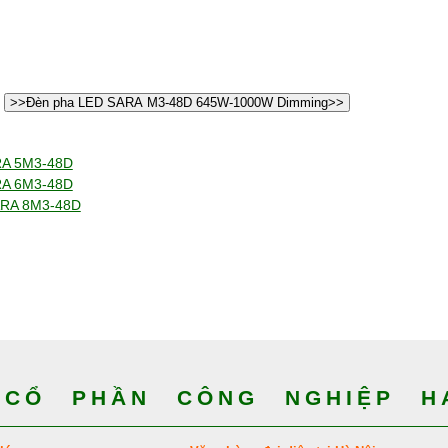
>>Đèn pha LED SARA M3-48D 645W-1000W Dimming>>
RA 5M3-48D
RA 6M3-48D
ARA 8M3-48D
CỔ PHẦN CÔNG NGHIỆP HA