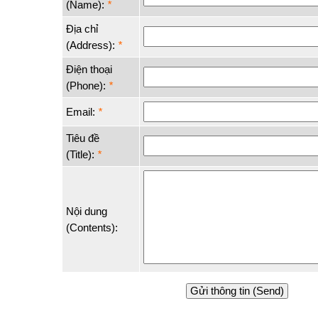
(Name):
*
Địa chỉ
(Address):
*
Điện thoại
(Phone):
*
Email:
*
Tiêu đề
(Title):
*
Nội dung
(Contents):