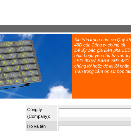
Xin trân trọng cảm ơn Quý 
48D của Công ty chúng tôi.
Để lấy báo giá Đèn pha LE
nhật hoặc yêu cầu tư vấn kỹ
LED 900W SARA 7M3-48D, xin
chúng tôi hoặc để lại lời nhắ
Trân trọng cảm ơn sự hợp tác
Công ty
(Company):
Họ và tên