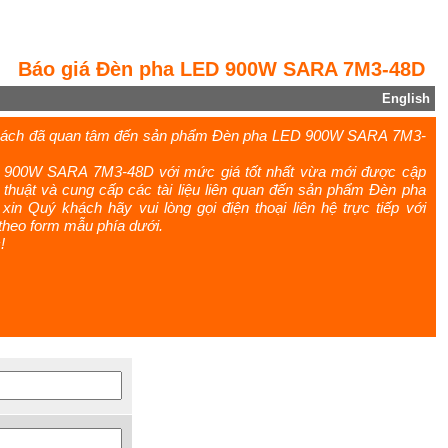
Báo giá Đèn pha LED 900W SARA 7M3-48D
English
khách đã quan tâm đến sản phẩm Đèn pha LED 900W SARA 7M3-
D 900W SARA 7M3-48D với mức giá tốt nhất vừa mới được cập
 thuật và cung cấp các tài liệu liên quan đến sản phẩm Đèn pha
 Quý khách hãy vui lòng gọi điện thoại liên hệ trực tiếp với
n theo form mẫu phía dưới.
!