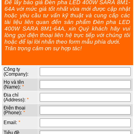
Để lấy báo giá Đèn pha LED 400W SARA 8M1-
64A với mức giá tốt nhất vừa mới được cập nhật
hoặc yêu cầu tư vấn kỹ thuật và cung cấp các
tài liệu liên quan đến sản phẩm Đèn pha LED
400W SARA 8M1-64A, xin Quý khách hãy vui
lòng gọi điện thoại liên hệ trực tiếp với chúng tôi
hoặc để lại lời nhắn theo form mẫu phía dưới.
Trân trọng cảm ơn sự hợp tác!
Công ty
(Company):
Họ và tên
(Name):
*
Địa chỉ
(Address):
*
Điện thoại
(Phone):
*
Email:
*
Tiêu đề