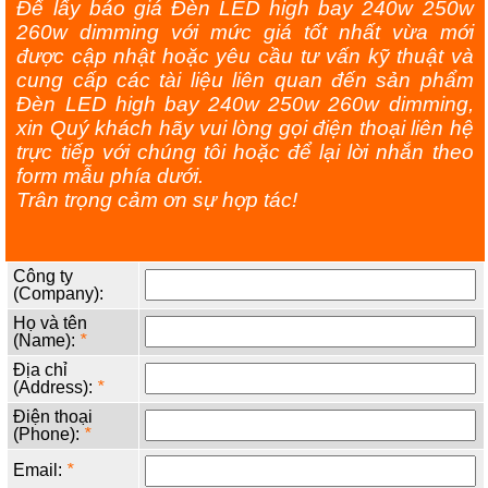
Để lấy báo giá Đèn LED high bay 240w 250w
260w dimming với mức giá tốt nhất vừa mới
được cập nhật hoặc yêu cầu tư vấn kỹ thuật và
cung cấp các tài liệu liên quan đến sản phẩm
Đèn LED high bay 240w 250w 260w dimming,
xin Quý khách hãy vui lòng gọi điện thoại liên hệ
trực tiếp với chúng tôi hoặc để lại lời nhắn theo
form mẫu phía dưới.
Trân trọng cảm ơn sự hợp tác!
Công ty
(Company):
Họ và tên
(Name):
*
Địa chỉ
(Address):
*
Điện thoại
(Phone):
*
Email:
*