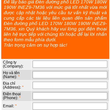
Để lấy báo giá Đèn đường phố LED 170W 180W
190W INEZ9-7M36 với mức giá tốt nhất vừa mới
được cập nhật hoặc yêu cầu tư vấn kỹ thuật và
cung cấp các tài liệu liên quan đến sản phẩm
Đèn đường phố LED 170W 180W 190W INEZ9-
7M36, xin Quý khách hãy vui lòng gọi điện thoại
liên hệ trực tiếp với chúng tôi hoặc để lại lời nhắn
theo form mẫu phía dưới.
Trân trọng cảm ơn sự hợp tác!
Công ty
(Company):
Họ và tên
(Name):
*
Địa chỉ
(Address):
*
Điện thoại
(Phone):
*
Email:
*