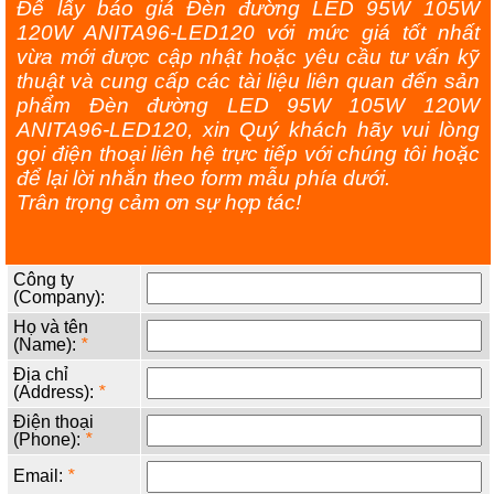
Để lấy báo giá Đèn đường LED 95W 105W
120W ANITA96-LED120 với mức giá tốt nhất
vừa mới được cập nhật hoặc yêu cầu tư vấn kỹ
thuật và cung cấp các tài liệu liên quan đến sản
phẩm Đèn đường LED 95W 105W 120W
ANITA96-LED120, xin Quý khách hãy vui lòng
gọi điện thoại liên hệ trực tiếp với chúng tôi hoặc
để lại lời nhắn theo form mẫu phía dưới.
Trân trọng cảm ơn sự hợp tác!
Công ty
(Company):
Họ và tên
(Name):
*
Địa chỉ
(Address):
*
Điện thoại
(Phone):
*
Email:
*