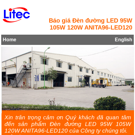
Báo giá Đèn đường LED 95W
105W 120W ANITA96-LED120
Home
English
Xin trân trọng cảm ơn Quý khách đã quan tâm
đến sản phẩm Đèn đường LED 95W 105W
120W ANITA96-LED120 của Công ty chúng tôi.