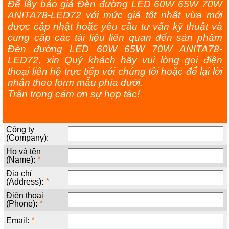
Để lấy báo giá Đèn đường LED 60W 65W 70W
ANITA78-LED72 với mức giá tốt nhất vừa mới
được cập nhật hoặc yêu cầu tư vấn kỹ thuật và
cung cấp các tài liệu liên quan đến sản phẩm
Đèn đường LED 60W 65W 70W ANITA78-
LED72, xin Quý khách hãy vui lòng gọi điện
thoại liên hệ trực tiếp với chúng tôi hoặc để lại lời
nhắn theo form mẫu phía dưới.
Trân trọng cảm ơn sự hợp tác!
Công ty
(Company):
Họ và tên
(Name):
*
Địa chỉ
(Address):
*
Điện thoại
(Phone):
*
Email:
*