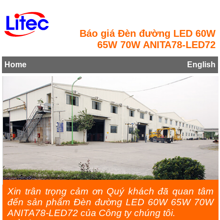
Báo giá Đèn đường LED 60W
65W 70W ANITA78-LED72
Home
English
Xin trân trọng cảm ơn Quý khách đã quan tâm
đến sản phẩm Đèn đường LED 60W 65W 70W
ANITA78-LED72 của Công ty chúng tôi.