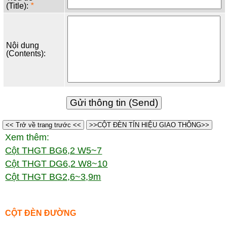
(Title):
*
Nội dung
(Contents):
<< Trở về trang trước <<
>>CỘT ĐÈN TÍN HIỆU GIAO THÔNG>>
Xem thêm:
Cột THGT BG6,2 W5~7
Cột THGT DG6,2 W8~10
Cột THGT BG2,6~3,9m
CỘT ĐÈN ĐƯỜNG