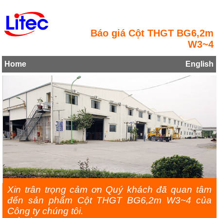
Báo giá Cột THGT BG6,2m
W3~4
Home
English
Xin trân trọng cảm ơn Quý khách đã quan tâm
đến sản phẩm Cột THGT BG6,2m W3~4 của
Công ty chúng tôi.