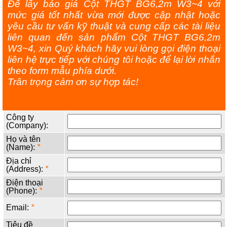
Để lấy báo giá Cột THGT BG6,2m W3~4 với
mức giá tốt nhất vừa mới được cập nhật hoặc
yêu cầu tư vấn kỹ thuật và cung cấp các tài liệu
liên quan đến sản phẩm Cột THGT BG6,2m
W3~4, xin Quý khách hãy vui lòng gọi điện thoại
liên hệ trực tiếp với chúng tôi hoặc để lại lời nhắn
theo form mẫu phía dưới.
Trân trọng cảm ơn sự hợp tác!
Công ty
(Company):
Họ và tên
(Name):
*
Địa chỉ
(Address):
*
Điện thoại
(Phone):
*
Email:
*
Tiêu đề