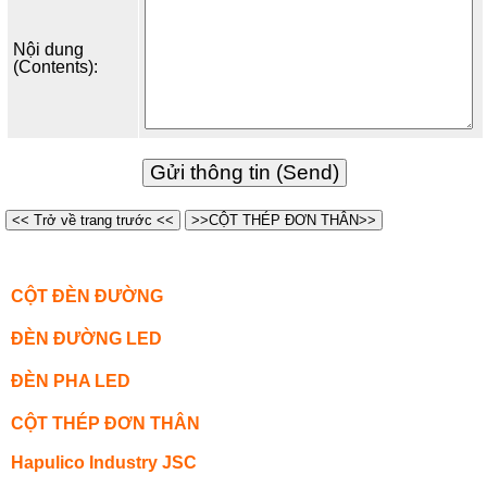
Nội dung
(Contents):
<< Trở về trang trước <<
>>CỘT THÉP ĐƠN THÂN>>
CỘT ĐÈN ĐƯỜNG
ĐÈN ĐƯỜNG LED
ĐÈN PHA LED
CỘT THÉP ĐƠN THÂN
Hapulico Industry JSC