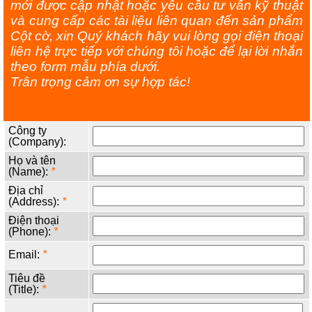
mới được cập nhật hoặc yêu cầu tư vấn kỹ thuật
và cung cấp các tài liệu liên quan đến sản phẩm
Cột cờ, xin Quý khách hãy vui lòng gọi điện thoại
liên hệ trực tiếp với chúng tôi hoặc để lại lời nhắn
theo form mẫu phía dưới.
Trân trọng cảm ơn sự hợp tác!
Công ty
(Company):
Họ và tên
(Name):
*
Địa chỉ
(Address):
*
Điện thoại
(Phone):
*
Email:
*
Tiêu đề
(Title):
*