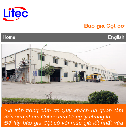
Báo giá Cột cờ
Home
English
Xin trân trọng cảm ơn Quý khách đã quan tâm
đến sản phẩm Cột cờ của Công ty chúng tôi.
Để lấy báo giá Cột cờ với mức giá tốt nhất vừa