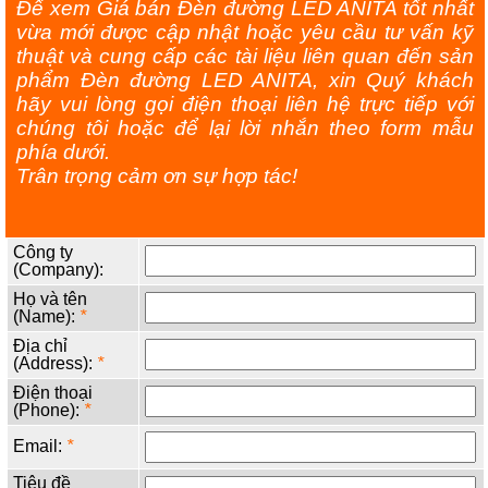
Để xem Giá bán Đèn đường LED ANITA tốt nhất
vừa mới được cập nhật hoặc yêu cầu tư vấn kỹ
thuật và cung cấp các tài liệu liên quan đến sản
phẩm Đèn đường LED ANITA, xin Quý khách
hãy vui lòng gọi điện thoại liên hệ trực tiếp với
chúng tôi hoặc để lại lời nhắn theo form mẫu
phía dưới.
Trân trọng cảm ơn sự hợp tác!
Công ty
(Company):
Họ và tên
(Name):
*
Địa chỉ
(Address):
*
Điện thoại
(Phone):
*
Email:
*
Tiêu đề