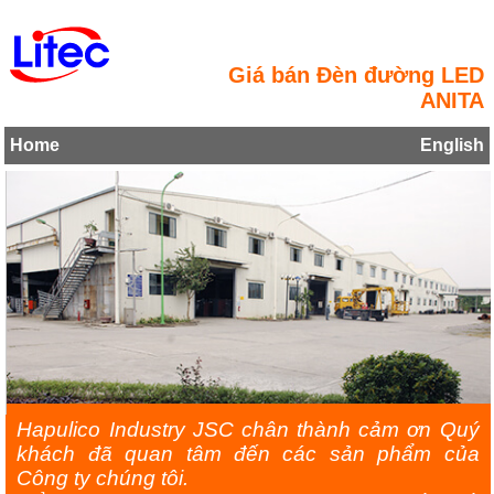
Giá bán Đèn đường LED
ANITA
Home
English
Hapulico Industry JSC chân thành cảm ơn Quý
khách đã quan tâm đến các sản phẩm của
Công ty chúng tôi.