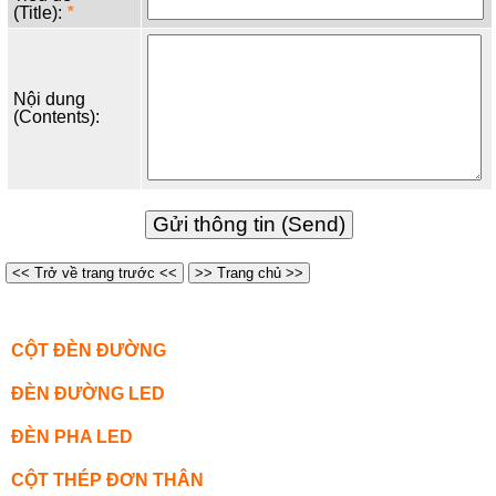
(Title):
*
Nội dung
(Contents):
<< Trở về trang trước <<
>> Trang chủ >>
CỘT ĐÈN ĐƯỜNG
ĐÈN ĐƯỜNG LED
ĐÈN PHA LED
CỘT THÉP ĐƠN THÂN