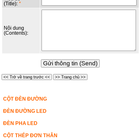
(Title):
*
Nội dung
(Contents):
<< Trở về trang trước <<
>> Trang chủ >>
CỘT ĐÈN ĐƯỜNG
ĐÈN ĐƯỜNG LED
ĐÈN PHA LED
CỘT THÉP ĐƠN THÂN