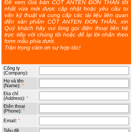
Để xem Giá bán CỘT ANTEN ĐƠN THÂN tốt
nhất vừa mới được cập nhật hoặc yêu cầu tư
vấn kỹ thuật và cung cấp các tài liệu liên quan
đến sản phẩm CỘT ANTEN ĐƠN THÂN, xin
Quý khách hãy vui lòng gọi điện thoại liên hệ
trực tiếp với chúng tôi hoặc để lại lời nhắn theo
form mẫu phía dưới.
Trân trọng cảm ơn sự hợp tác!
Công ty
(Company):
Họ và tên
(Name):
*
Địa chỉ
(Address):
*
Điện thoại
(Phone):
*
Email:
*
Tiêu đề