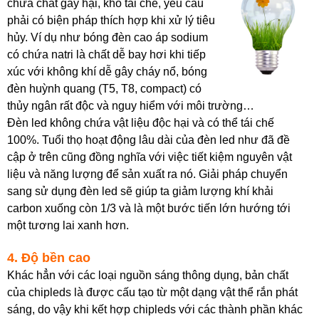
chứa chất gây hại, khó tái chế, yêu cầu
phải có biện pháp thích hợp khi xử lý tiêu
hủy. Ví dụ như bóng đèn cao áp sodium
có chứa natri là chất dễ bay hơi khi tiếp
xúc với không khí dễ gây cháy nổ, bóng
đèn huỳnh quang (T5, T8, compact) có
thủy ngân rất độc và nguy hiểm với môi trường…
Đèn led không chứa vật liệu độc hại và có thể tái chế
100%. Tuổi thọ hoạt động lâu dài của đèn led như đã đề
cập ở trên cũng đồng nghĩa với việc tiết kiệm nguyên vật
liệu và năng lượng để sản xuất ra nó. Giải pháp chuyển
sang sử dụng đèn led sẽ giúp ta giảm lượng khí khải
carbon xuống còn 1/3 và là một bước tiến lớn hướng tới
một tương lai xanh hơn.
4. Độ bền cao
Khác hẳn với các loại nguồn sáng thông dụng, bản chất
của chipleds là được cấu tạo từ một dạng vật thể rắn phát
sáng, do vậy khi kết hợp chipleds với các thành phần khác