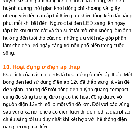
xuyên sẽ làm giảm đáng kể tuổi thọ của chúng, với đèn
huỳnh quang thời gian khởi động chỉ khoảng vài giây
nhưng với đèn cao áp thì thời gian khởi động kéo dài hàng
phút mỗi khi bật đèn. Ngược lại đèn LED sáng lên ngay
lập tức khi được bật và tần suất tắt mở đèn không làm ảnh
hưởng đến tuổi thọ của nó, những ưu việt này góp phần
làm cho đèn led ngày càng trở nên phổ biến trong cuộc
sống.
10. Hoạt động ở điện áp thấp
Đặc tính của các chipleds là hoạt động ở điện áp thấp. Một
bóng đèn led sử dụng điện áp 12v để thắp sáng là vấn đề
đơn giản, nhưng để một bóng đèn huỳnh quang compact
cùng độ sáng tương đương có thể hoạt động được với
nguồn điện 12v thì sẽ là một vấn đề lớn. Đối với các vùng
sâu vùng xa nơi chưa có điện lưới thì đèn led là giải pháp
chiếu sáng tối ưu duy nhất khi kết hợp với hệ thống điện
năng lượng mặt trời.