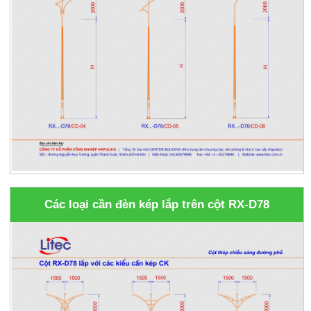
Các loại cần đèn kép lắp trên cột RX-D78