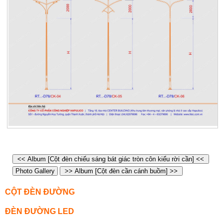
<< Album [Cột đèn chiếu sáng bát giác tròn côn kiểu rời cần] <<
Photo Gallery
>> Album [Cột đèn cần cánh buồm] >>
CỘT ĐÈN ĐƯỜNG
ĐÈN ĐƯỜNG LED